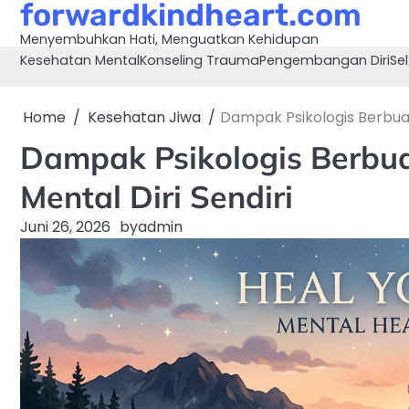
forwardkindheart.com
Skip
to
Menyembuhkan Hati, Menguatkan Kehidupan
content
Kesehatan Mental
Konseling Trauma
Pengembangan Diri
Sel
Home
Kesehatan Jiwa
Dampak Psikologis Berbuat
Dampak Psikologis Berbua
Mental Diri Sendiri
Juni 26, 2026
by
admin