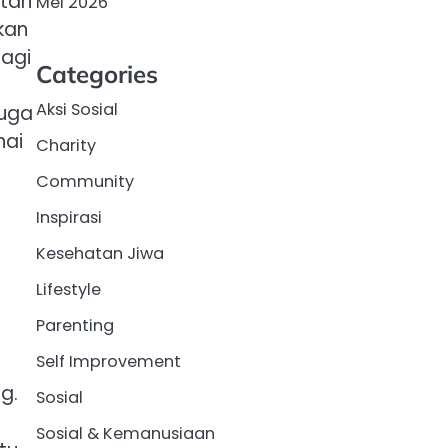
atan
Mei 2026
kan
agi
Categories
Aksi Sosial
juga
nai
Charity
Community
Inspirasi
Kesehatan Jiwa
Lifestyle
Parenting
Self Improvement
g.
Sosial
Sosial & Kemanusiaan