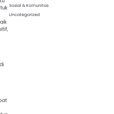
tu
Sosial & Komunitas
tuk
Uncategorized
aik
tif,
di
bat