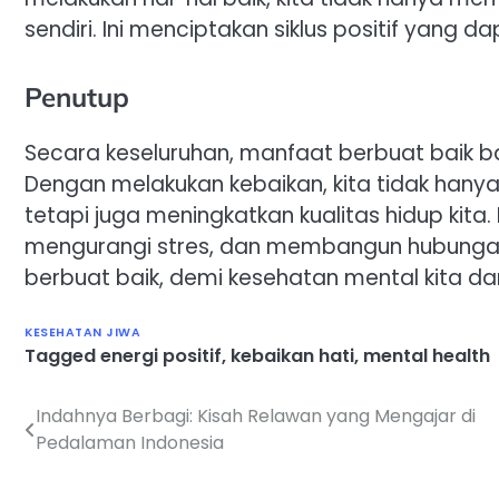
sendiri. Ini menciptakan siklus positif yang da
Penutup
Secara keseluruhan, manfaat berbuat baik bag
Dengan melakukan kebaikan, kita tidak hany
tetapi juga meningkatkan kualitas hidup kit
mengurangi stres, dan membangun hubungan
berbuat baik, demi kesehatan mental kita dan
KESEHATAN JIWA
Tagged
energi positif
,
kebaikan hati
,
mental health
Indahnya Berbagi: Kisah Relawan yang Mengajar di
Navigasi
Pedalaman Indonesia
pos