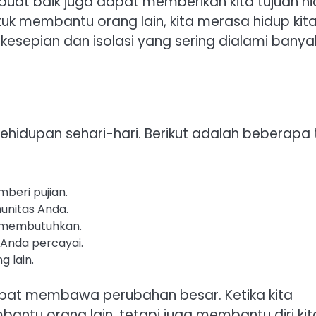
rbuat baik juga dapat memberikan kita tujuan h
untuk membantu orang lain, kita merasa hidup kit
 kesepian dan isolasi yang sering dialami banya
hidupan sehari-hari. Berikut adalah beberapa 
mberi pujian.
munitas Anda.
g membutuhkan.
Anda percayai.
 lain.
dapat membawa perubahan besar. Ketika kita
bantu orang lain, tetapi juga membantu diri kit