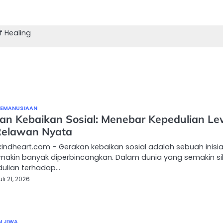
f Healing
KEMANUSIAAN
an Kebaikan Sosial: Menebar Kepedulian Le
Relawan Nyata
indheart.com – Gerakan kebaikan sosial adalah sebuah inisia
makin banyak diperbincangkan. Dalam dunia yang semakin s
edulian terhadap…
uli 21, 2026
N JIWA