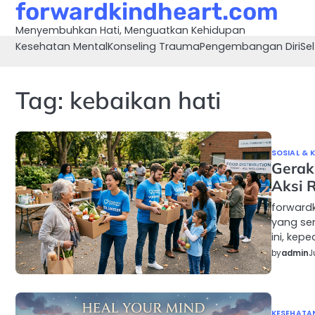
forwardkindheart.com
Skip
to
Menyembuhkan Hati, Menguatkan Kehidupan
content
Kesehatan Mental
Konseling Trauma
Pengembangan Diri
Sel
Tag:
kebaikan hati
SOSIAL & 
Gerak
Aksi 
forwardk
yang se
ini, kep
by
admin
J
KESEHATA