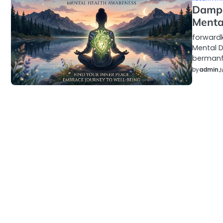
Dampa
Mental
forward
Mental D
bermanf
by
admin
J