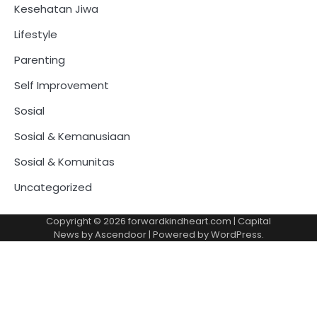
Kesehatan Jiwa
Lifestyle
Parenting
Self Improvement
Sosial
Sosial & Kemanusiaan
Sosial & Komunitas
Uncategorized
Copyright © 2026
forwardkindheart.com
| Capital
News by
Ascendoor
| Powered by
WordPress
.