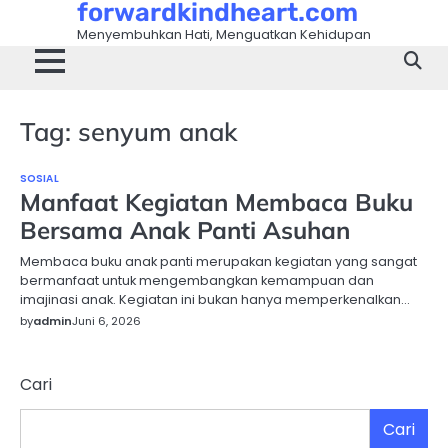
forwardkindheart.com
Skip
to
Menyembuhkan Hati, Menguatkan Kehidupan
content
Tag:
senyum anak
SOSIAL
Manfaat Kegiatan Membaca Buku
Bersama Anak Panti Asuhan
Membaca buku anak panti merupakan kegiatan yang sangat
bermanfaat untuk mengembangkan kemampuan dan
imajinasi anak. Kegiatan ini bukan hanya memperkenalkan…
by
admin
Juni 6, 2026
Cari
Cari