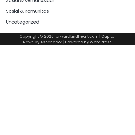
Sosial & Kemanusiaan
Sosial & Komunitas
Uncategorized
Copyright © 2026
forwardkindheart.com
| Capital
News by
Ascendoor
| Powered by
WordPress
.