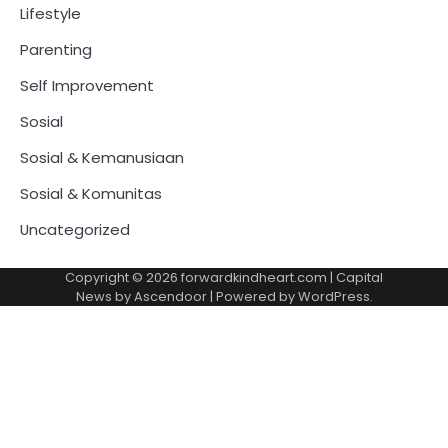
Lifestyle
Parenting
Self Improvement
Sosial
Sosial & Kemanusiaan
Sosial & Komunitas
Uncategorized
Copyright © 2026
forwardkindheart.com
| Capital
News by
Ascendoor
| Powered by
WordPress
.