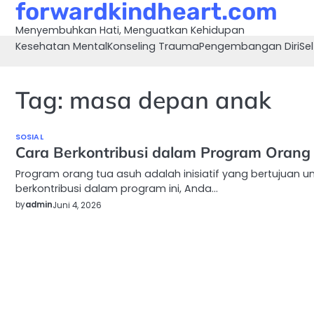
forwardkindheart.com
Skip
to
Menyembuhkan Hati, Menguatkan Kehidupan
content
Kesehatan Mental
Konseling Trauma
Pengembangan Diri
Sel
Tag:
masa depan anak
SOSIAL
Cara Berkontribusi dalam Program Orang
Program orang tua asuh adalah inisiatif yang bertujuan
berkontribusi dalam program ini, Anda…
by
admin
Juni 4, 2026