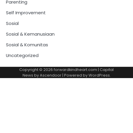
Parenting
Self Improvement
Sosial
Sosial & Kemanusiaan
Sosial & Komunitas
Uncategorized
Copyright © 2026
forwardkindheart.com
| Capital
News by
Ascendoor
| Powered by
WordPress
.