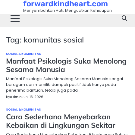
forwardkindheart.com
Skip
to
Menyembuhkan Hati, Menguatkan Kehidupan
content
Tag:
komunitas sosial
SOSIAL & KOMUNITAS
Manfaat Psikologis Suka Menolong
Sesama Manusia
Manfaat Psikologis Suka Menolong Sesama Manusia sangat
beragam dan memiliki dampak positif tidak hanya pada
penerima bantuan, tetapi juga pada…
by
admin
Juni 13, 2026
SOSIAL & KOMUNITAS
Cara Sederhana Menyebarkan
Kebaikan di Lingkungan Sekitar
Cara Sederhana Menyebarkan Kebaikan di Lingkungan Sekitar