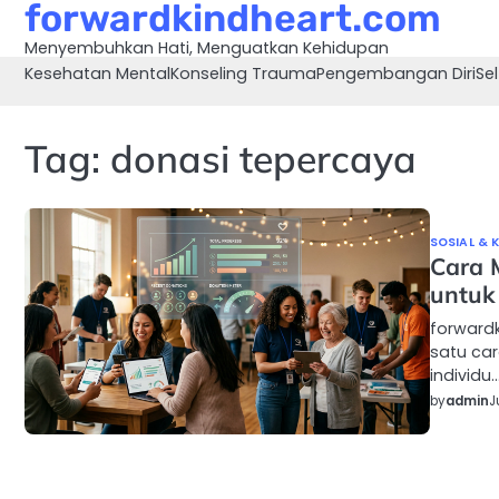
forwardkindheart.com
Skip
to
Menyembuhkan Hati, Menguatkan Kehidupan
content
Kesehatan Mental
Konseling Trauma
Pengembangan Diri
Sel
Tag:
donasi tepercaya
SOSIAL & 
Cara 
untuk 
forwardk
satu car
individu
by
admin
J