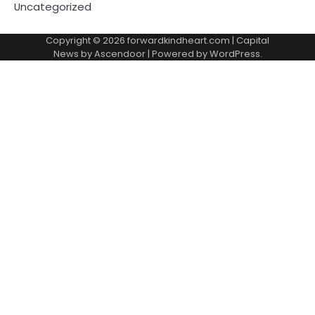
Uncategorized
Copyright © 2026
forwardkindheart.com
| Capital
News by
Ascendoor
| Powered by
WordPress
.