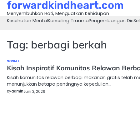
forwardkindheart.com
Skip
to
Menyembuhkan Hati, Menguatkan Kehidupan
content
Kesehatan Mental
Konseling Trauma
Pengembangan Diri
Sel
Tag:
berbagi berkah
SOSIAL
Kisah Inspiratif Komunitas Relawan Berb
Kisah komunitas relawan berbagi makanan gratis telah menj
menunjukkan betapa pentingnya kepedulian…
by
admin
Juni 3, 2026